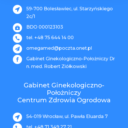
59-700 Bolesławiec, ul. Starzyńskiego

2c/1
BDO 000123103

tel. +48 75 644 14 00

omegamed@poczta.onet.pl

Gabinet Ginekologiczno-Położniczy Dr

n. med. Robert Ziółkowski
Gabinet Ginekologiczno-
Położniczy
Centrum Zdrowia Ogrodowa
54-019 Wrocław, ul. Pawła Eluarda 7

tel. +48 71 349 27 21
