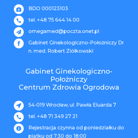
BDO 000123103

tel. +48 75 644 14 00

omegamed@poczta.onet.pl

Gabinet Ginekologiczno-Położniczy Dr

n. med. Robert Ziółkowski
Gabinet Ginekologiczno-
Położniczy
Centrum Zdrowia Ogrodowa
54-019 Wrocław, ul. Pawła Eluarda 7

tel. +48 71 349 27 21

Rejestracja czynna od poniedziałku do

piątku od 7:30 do 18:00