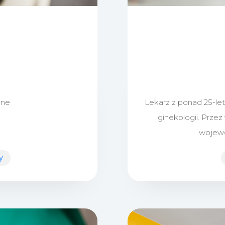
zne
Lekarz z ponad 25-le
ginekologii. Przez 
wojewó
y