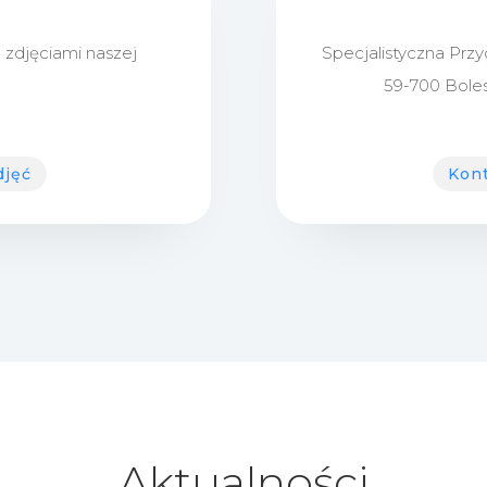
 zdjęciami naszej
Specjalistyczna Prz
59-700 Boles
djęć
Kont
Aktualności