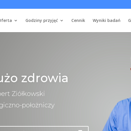
Oferta
Godziny przyjęć
Cennik
Wyniki badań
G
użo zdrowia
bert Ziółkowski
giczno-położniczy