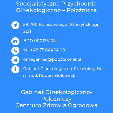
Specjalistyczna Przychodnia
Ginekologiczno – Położnicza
59-700 Bolesławiec, ul. Starzyńskiego

2c/1
BDO 000123103

tel. +48 75 644 14 00

omegamed@poczta.onet.pl

Gabinet Ginekologiczno-Położniczy Dr

n. med. Robert Ziółkowski
Gabinet Ginekologiczno-
Położniczy
Centrum Zdrowia Ogrodowa