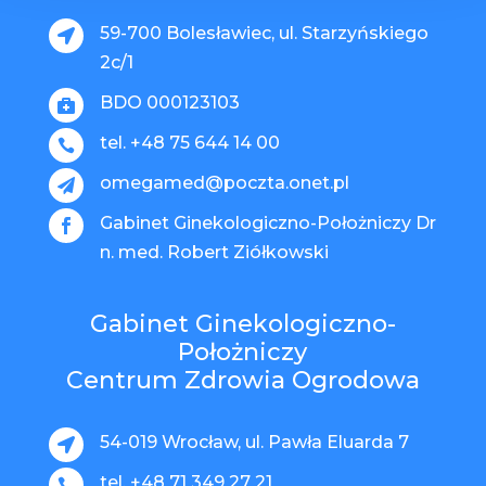
59-700 Bolesławiec, ul. Starzyńskiego

2c/1
BDO 000123103

tel. +48 75 644 14 00

omegamed@poczta.onet.pl

Gabinet Ginekologiczno-Położniczy Dr

n. med. Robert Ziółkowski
Gabinet Ginekologiczno-
Położniczy
Centrum Zdrowia Ogrodowa
54-019 Wrocław, ul. Pawła Eluarda 7

tel. +48 71 349 27 21
