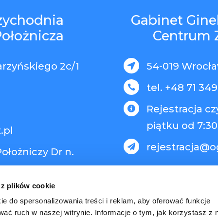
rzychodnia
Gabinet Gine
Położnicza
Centrum 
arzyńskiego 2c/1
54-019 Wrocław

tel. +48 71 349

Rejestracja c

piątku od 7:30
.pl
rejestracja@o

ołożniczy Dr n.
 z plików cookie
ie do spersonalizowania treści i reklam, aby oferować funkcje
wać ruch w naszej witrynie. Informacje o tym, jak korzystasz z 