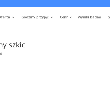
Oferta
Godziny przyjęć
Cennik
Wyniki badań
G
y szkic
26