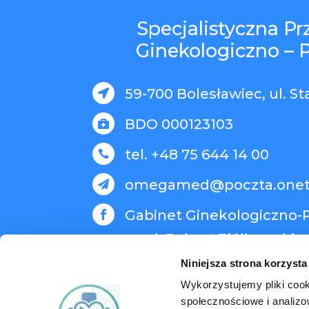
Specjalistyczna P
Ginekologiczno – 
59-700 Bolesławiec, ul. St

BDO 000123103

tel. +48 75 644 14 00

omegamed@poczta.onet

Gabinet Ginekologiczno-P

med. Robert Ziółkowski
Niniejsza strona korzysta
Wykorzystujemy pliki cook
społecznościowe i analizo