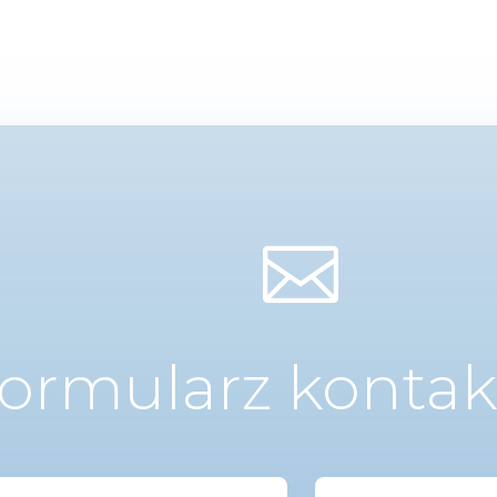

ormularz konta