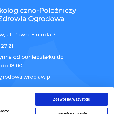
kologiczno-Położniczy
Zdrowia Ogrodowa
, ul. Pawła Eluarda 7
 27 21
zynna od poniedziałku do
 do 18:00
grodowa.wroclaw.pl
Zezwól na wszystkie
naszej