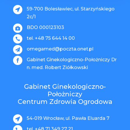
59-700 Bolesławiec, ul. Starzyńskiego

2c/1
BDO 000123103

tel. +48 75 644 14 00

omegamed@poczta.onet.pl

Gabinet Ginekologiczno-Położniczy Dr

n. med. Robert Ziółkowski
Gabinet Ginekologiczno-
Położniczy
Centrum Zdrowia Ogrodowa
54-019 Wrocław, ul. Pawła Eluarda 7

tel. +48 71 349 27 21
