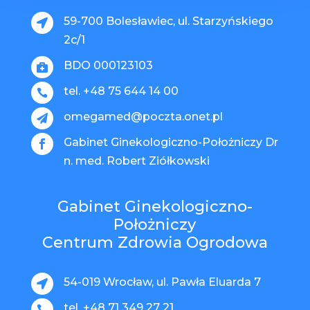
59-700 Bolesławiec, ul. Starzyńskiego

2c/1
BDO 000123103

tel. +48 75 644 14 00

omegamed@poczta.onet.pl

Gabinet Ginekologiczno-Położniczy Dr

n. med. Robert Ziółkowski
Gabinet Ginekologiczno-
Położniczy
Centrum Zdrowia Ogrodowa
54-019 Wrocław, ul. Pawła Eluarda 7

tel. +48 71 349 27 21
