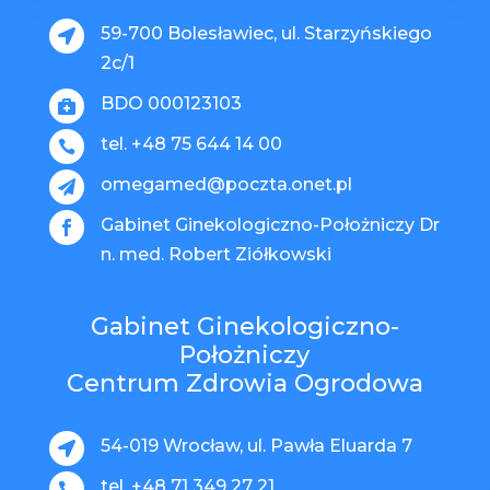
59-700 Bolesławiec, ul. Starzyńskiego

2c/1
BDO 000123103

tel. +48 75 644 14 00

omegamed@poczta.onet.pl

Gabinet Ginekologiczno-Położniczy Dr

n. med. Robert Ziółkowski
Gabinet Ginekologiczno-
Położniczy
Centrum Zdrowia Ogrodowa
54-019 Wrocław, ul. Pawła Eluarda 7

tel. +48 71 349 27 21
