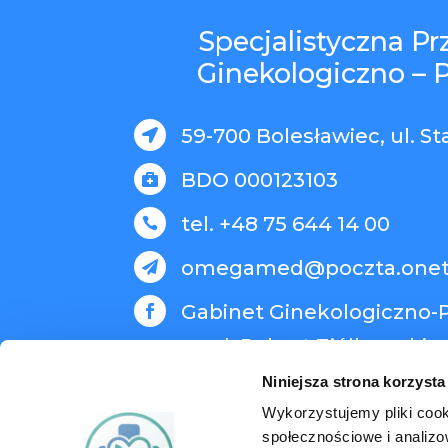
Specjalistyczna P
Ginekologiczno – 
59-700 Bolesławiec, ul. St

BDO 000123103

tel. +48 75 644 14 00

omegamed@poczta.onet

Gabinet Ginekologiczno-P

med. Robert Ziółkowski
Niniejsza strona korzysta
Wykorzystujemy pliki cook
społecznościowe i analizo