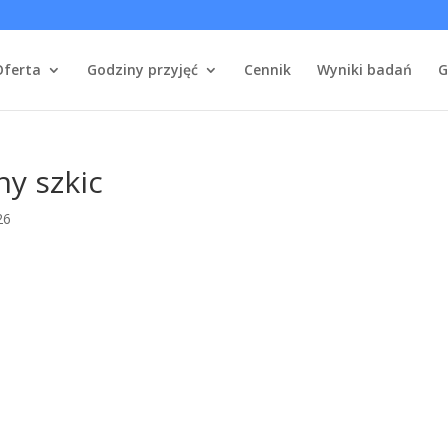
Oferta
Godziny przyjęć
Cennik
Wyniki badań
G
y szkic
26