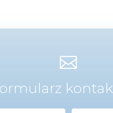

ormularz konta