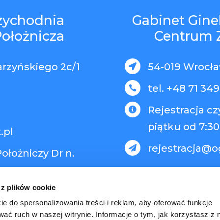
rzychodnia
Gabinet Gine
Położnicza
Centrum 
arzyńskiego 2c/1
54-019 Wrocław

tel. +48 71 349

Rejestracja c

piątku od 7:30
.pl
rejestracja@o

ołożniczy Dr n.
 z plików cookie
ie do spersonalizowania treści i reklam, aby oferować funkcje
wać ruch w naszej witrynie. Informacje o tym, jak korzystasz z 