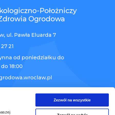
kologiczno-Położniczy
Zdrowia Ogrodowa
, ul. Pawła Eluarda 7
 27 21
zynna od poniedziałku do
 do 18:00
grodowa.wroclaw.pl
Zezwól na wszystkie
naszej