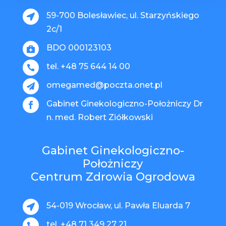
59-700 Bolesławiec, ul. Starzyńskiego

2c/1
BDO 000123103

tel. +48 75 644 14 00

omegamed@poczta.onet.pl

Gabinet Ginekologiczno-Położniczy Dr

n. med. Robert Ziółkowski
Gabinet Ginekologiczno-
Położniczy
Centrum Zdrowia Ogrodowa
54-019 Wrocław, ul. Pawła Eluarda 7

tel. +48 71 349 27 21
