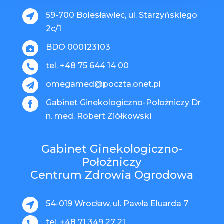
59-700 Bolesławiec, ul. Starzyńskiego

2c/1
BDO 000123103

tel. +48 75 644 14 00

omegamed@poczta.onet.pl

Gabinet Ginekologiczno-Położniczy Dr

n. med. Robert Ziółkowski
Gabinet Ginekologiczno-
Położniczy
Centrum Zdrowia Ogrodowa
54-019 Wrocław, ul. Pawła Eluarda 7

tel. +48 71 349 27 21
