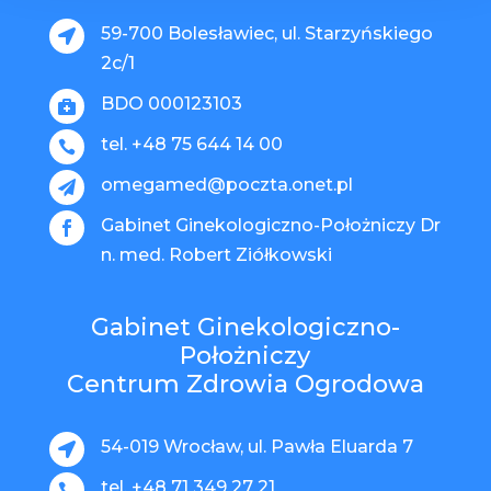
59-700 Bolesławiec, ul. Starzyńskiego

2c/1
BDO 000123103

tel. +48 75 644 14 00

omegamed@poczta.onet.pl

Gabinet Ginekologiczno-Położniczy Dr

n. med. Robert Ziółkowski
Gabinet Ginekologiczno-
Położniczy
Centrum Zdrowia Ogrodowa
54-019 Wrocław, ul. Pawła Eluarda 7

tel. +48 71 349 27 21
