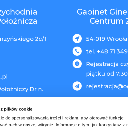
rzychodnia
Gabinet Gine
Położnicza
Centrum 
arzyńskiego 2c/1
54-019 Wrocław

tel. +48 71 349

Rejestracja c

piątku od 7:30
.pl
rejestracja@o

ołożniczy Dr n.
 z plików cookie
ie do spersonalizowania treści i reklam, aby oferować funkcje
wać ruch w naszej witrynie. Informacje o tym, jak korzystasz z 