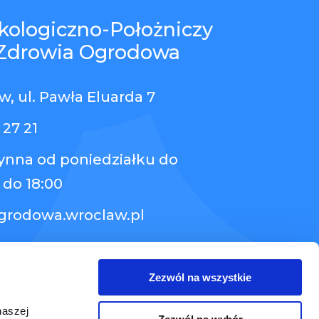
kologiczno-Położniczy
Zdrowia Ogrodowa
, ul. Pawła Eluarda 7
 27 21
zynna od poniedziałku do
 do 18:00
grodowa.wroclaw.pl
Zezwól na wszystkie
naszej