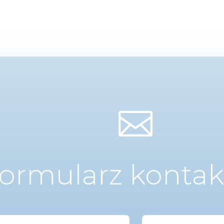

ormularz konta