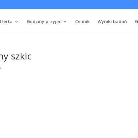
Oferta
Godziny przyjęć
Cennik
Wyniki badań
G
y szkic
5