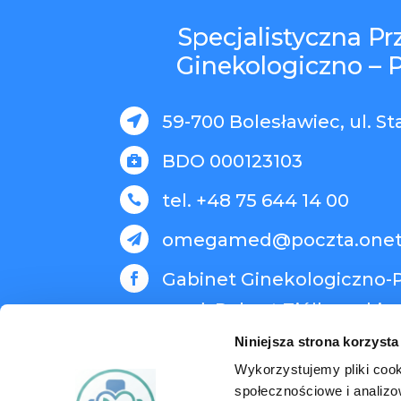
Specjalistyczna P
Ginekologiczno – 
59-700 Bolesławiec, ul. St

BDO 000123103

tel. +48 75 644 14 00

omegamed@poczta.onet

Gabinet Ginekologiczno-P

med. Robert Ziółkowski
Niniejsza strona korzysta
Wykorzystujemy pliki cook
społecznościowe i analizo