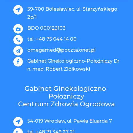
59-700 Bolesławiec, ul. Starzyńskiego

2c/1
BDO 000123103

tel. +48 75 644 14 00

omegamed@poczta.onet.pl

Gabinet Ginekologiczno-Położniczy Dr

n. med. Robert Ziółkowski
Gabinet Ginekologiczno-
Położniczy
Centrum Zdrowia Ogrodowa
54-019 Wrocław, ul. Pawła Eluarda 7

tel. +48 71 349 27 21
