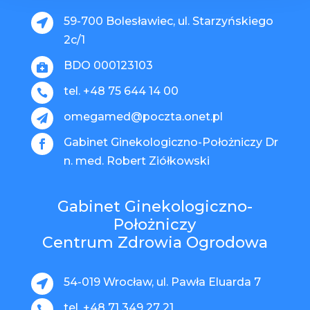
59-700 Bolesławiec, ul. Starzyńskiego

2c/1
BDO 000123103

tel. +48 75 644 14 00

omegamed@poczta.onet.pl

Gabinet Ginekologiczno-Położniczy Dr

n. med. Robert Ziółkowski
Gabinet Ginekologiczno-
Położniczy
Centrum Zdrowia Ogrodowa
54-019 Wrocław, ul. Pawła Eluarda 7

tel. +48 71 349 27 21
