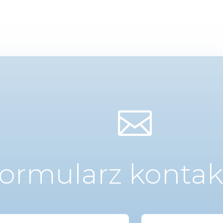

ormularz konta