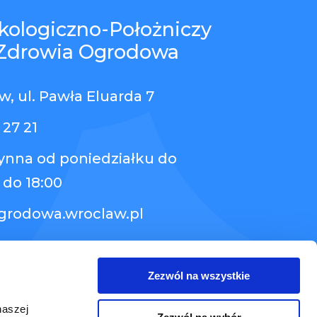
kologiczno-Położniczy
Zdrowia Ogrodowa
, ul. Pawła Eluarda 7
 27 21
zynna od poniedziałku do
 do 18:00
grodowa.wroclaw.pl
Zezwól na wszystkie
naszej