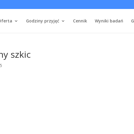
Oferta
Godziny przyjęć
Cennik
Wyniki badań
G
y szkic
25