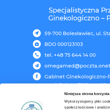
Specjalistyczna P
Ginekologiczno – 
59-700 Bolesławiec, ul. St

BDO 000123103

tel. +48 75 644 14 00

omegamed@poczta.onet

Gabinet Ginekologiczno-P

med. Robert Ziółkowski
Niniejsza strona korzysta
Wykorzystujemy pliki cook
społecznościowe i analizo