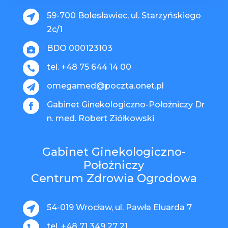
59-700 Bolesławiec, ul. Starzyńskiego

2c/1
BDO 000123103

tel. +48 75 644 14 00

omegamed@poczta.onet.pl

Gabinet Ginekologiczno-Położniczy Dr

n. med. Robert Ziółkowski
Gabinet Ginekologiczno-
Położniczy
Centrum Zdrowia Ogrodowa
54-019 Wrocław, ul. Pawła Eluarda 7

tel. +48 71 349 27 21
