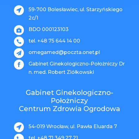
59-700 Bolesławiec, ul. Starzyńskiego

2c/1
BDO 000123103

tel. +48 75 644 14 00

omegamed@poczta.onet.pl

Gabinet Ginekologiczno-Położniczy Dr

n. med. Robert Ziółkowski
Gabinet Ginekologiczno-
Położniczy
Centrum Zdrowia Ogrodowa
54-019 Wrocław, ul. Pawła Eluarda 7

tel. +48 71 349 27 21
