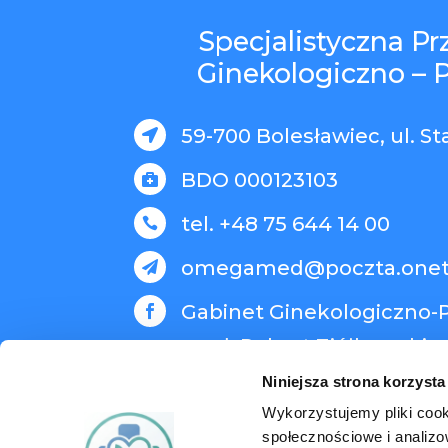
Specjalistyczna P
Ginekologiczno – 
59-700 Bolesławiec, ul. St

BDO 000123103

tel. +48 75 644 14 00

omegamed@poczta.onet

Gabinet Ginekologiczno-P

med. Robert Ziółkowski
Niniejsza strona korzysta
Wykorzystujemy pliki cook
społecznościowe i analizo