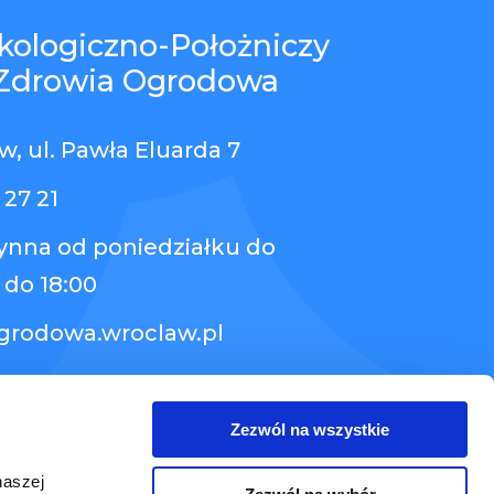
kologiczno-Położniczy
Zdrowia Ogrodowa
, ul. Pawła Eluarda 7
 27 21
zynna od poniedziałku do
 do 18:00
grodowa.wroclaw.pl
Zezwól na wszystkie
naszej