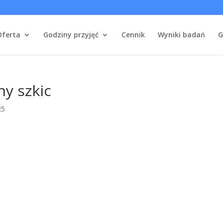
Oferta
Godziny przyjęć
Cennik
Wyniki badań
G
y szkic
25