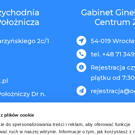
rzychodnia
Gabinet Gine
Położnicza
Centrum 
arzyńskiego 2c/1
54-019 Wrocław

tel. +48 71 349

Rejestracja c

piątku od 7:30
.pl
rejestracja@o

ołożniczy Dr n.
 z plików cookie
ie do spersonalizowania treści i reklam, aby oferować funkcje
wać ruch w naszej witrynie. Informacje o tym, jak korzystasz z 