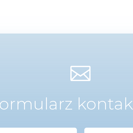

ormularz konta