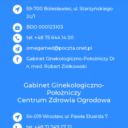
59-700 Bolesławiec, ul. Starzyńskiego

2c/1
BDO 000123103

tel. +48 75 644 14 00

omegamed@poczta.onet.pl

Gabinet Ginekologiczno-Położniczy Dr

n. med. Robert Ziółkowski
Gabinet Ginekologiczno-
Położniczy
Centrum Zdrowia Ogrodowa
54-019 Wrocław, ul. Pawła Eluarda 7

tel. +48 71 349 27 21
