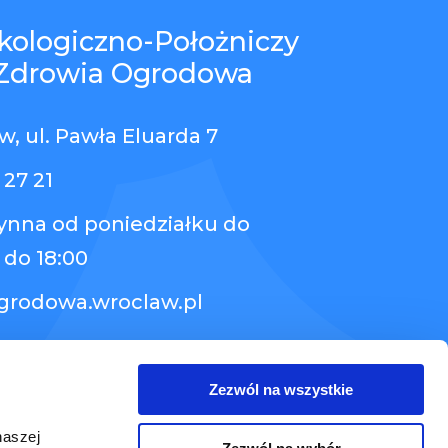
kologiczno-Położniczy
Zdrowia Ogrodowa
, ul. Pawła Eluarda 7
 27 21
zynna od poniedziałku do
 do 18:00
grodowa.wroclaw.pl
Zezwól na wszystkie
naszej