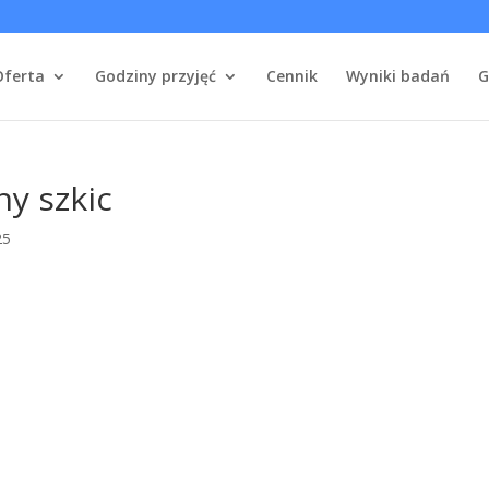
Oferta
Godziny przyjęć
Cennik
Wyniki badań
G
y szkic
25