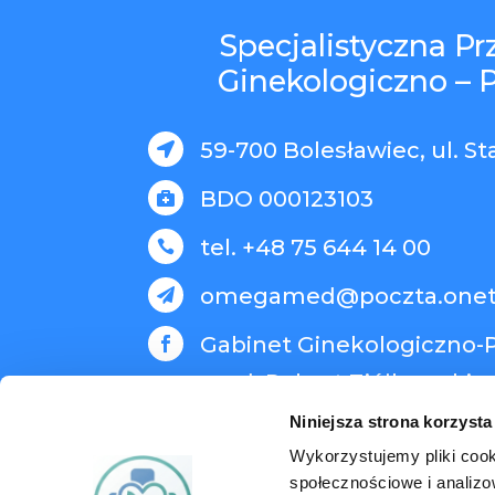
Specjalistyczna P
Ginekologiczno – 
59-700 Bolesławiec, ul. St

BDO 000123103

tel. +48 75 644 14 00

omegamed@poczta.onet

Gabinet Ginekologiczno-P

med. Robert Ziółkowski
Niniejsza strona korzysta
Wykorzystujemy pliki cook
społecznościowe i analizo