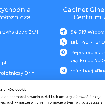
rzychodnia
Gabinet Gine
Położnicza
Centrum 
arzyńskiego 2c/1
54-019 Wrocław

tel. +48 71 349

Rejestracja c

piątku od 7:30
.pl
rejestracja@o

ołożniczy Dr n.
 z plików cookie
ie do spersonalizowania treści i reklam, aby oferować funkcje
wać ruch w naszej witrynie. Informacje o tym, jak korzystasz z 