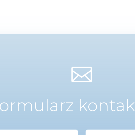

ormularz konta