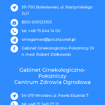
59-700 Bolesławiec, ul. Starzyńskiego

2c/1
BDO 000123103

tel. +48 75 644 14 00

omegamed@poczta.onet.pl

Gabinet Ginekologiczno-Położniczy Dr

n. med. Robert Ziółkowski
Gabinet Ginekologiczno-
Położniczy
Centrum Zdrowia Ogrodowa
54-019 Wrocław, ul. Pawła Eluarda 7

tel. +48 71 349 27 21
