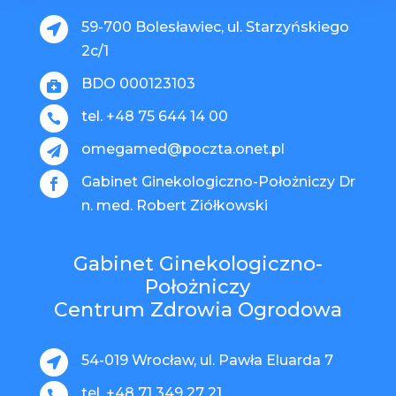
59-700 Bolesławiec, ul. Starzyńskiego

2c/1
BDO 000123103

tel. +48 75 644 14 00

omegamed@poczta.onet.pl

Gabinet Ginekologiczno-Położniczy Dr

n. med. Robert Ziółkowski
Gabinet Ginekologiczno-
Położniczy
Centrum Zdrowia Ogrodowa
54-019 Wrocław, ul. Pawła Eluarda 7

tel. +48 71 349 27 21
