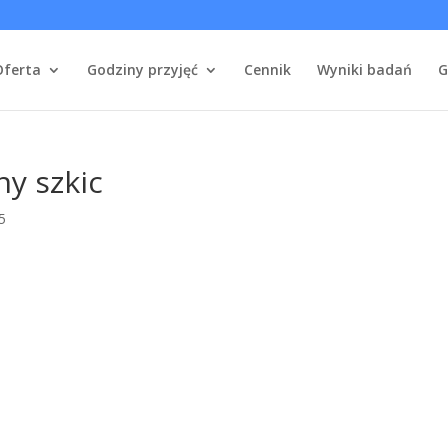
Oferta
Godziny przyjęć
Cennik
Wyniki badań
G
y szkic
25