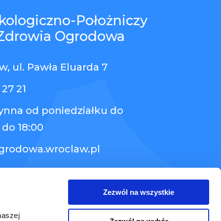
kologiczno-Położniczy
Zdrowia Ogrodowa
, ul. Pawła Eluarda 7
 27 21
zynna od poniedziałku do
 do 18:00
grodowa.wroclaw.pl
Zezwól na wszystkie
naszej