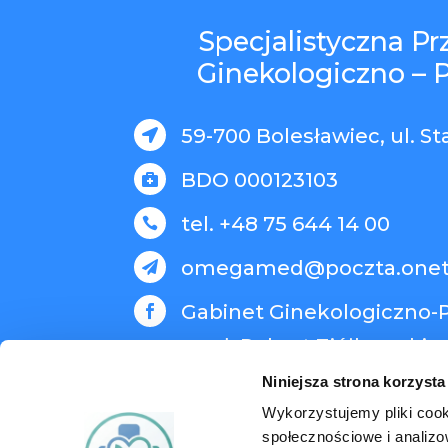
Specjalistyczna P
Ginekologiczno – 
59-700 Bolesławiec, ul. St

BDO 000123103

tel. +48 75 644 14 00

omegamed@poczta.onet

Gabinet Ginekologiczno-P

med. Robert Ziółkowski
Niniejsza strona korzysta
Wykorzystujemy pliki cook
społecznościowe i analizo