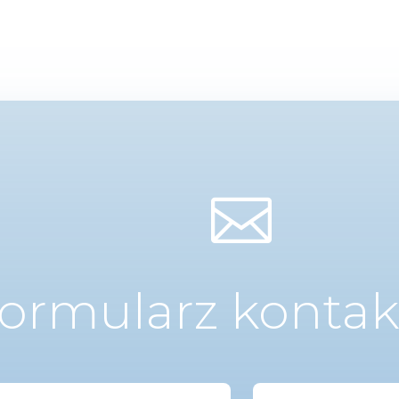

ormularz konta