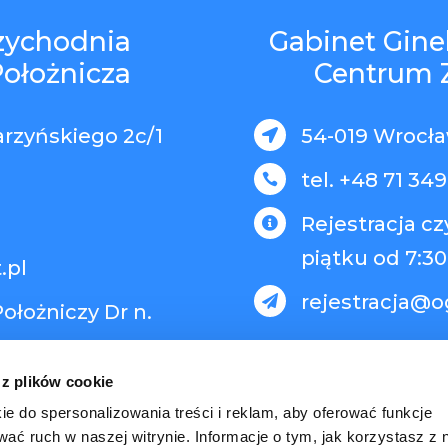
rzychodnia
Gabinet Gine
Położnicza
Centrum 
arzyńskiego 2c/1
54-019 Wrocław

tel. +48 71 349

Rejestracja c

piątku od 7:30
.pl
rejestracja@o

ołożniczy Dr n.
 z plików cookie
ie do spersonalizowania treści i reklam, aby oferować funkcje
wać ruch w naszej witrynie. Informacje o tym, jak korzystasz z 