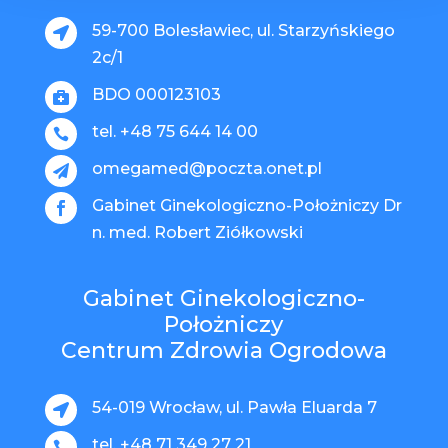
59-700 Bolesławiec, ul. Starzyńskiego

2c/1
BDO 000123103

tel. +48 75 644 14 00

omegamed@poczta.onet.pl

Gabinet Ginekologiczno-Położniczy Dr

n. med. Robert Ziółkowski
Gabinet Ginekologiczno-
Położniczy
Centrum Zdrowia Ogrodowa
54-019 Wrocław, ul. Pawła Eluarda 7

tel. +48 71 349 27 21
