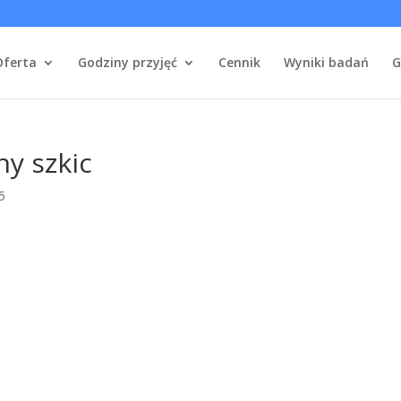
Oferta
Godziny przyjęć
Cennik
Wyniki badań
G
y szkic
25