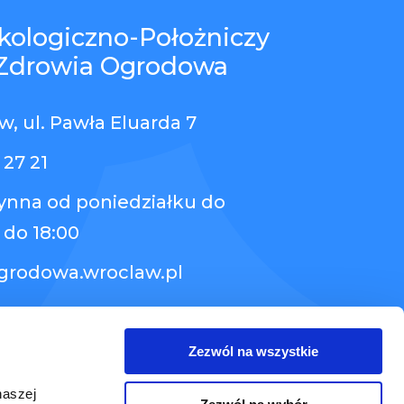
kologiczno-Położniczy
Zdrowia Ogrodowa
, ul. Pawła Eluarda 7
 27 21
zynna od poniedziałku do
 do 18:00
grodowa.wroclaw.pl
Zezwól na wszystkie
naszej