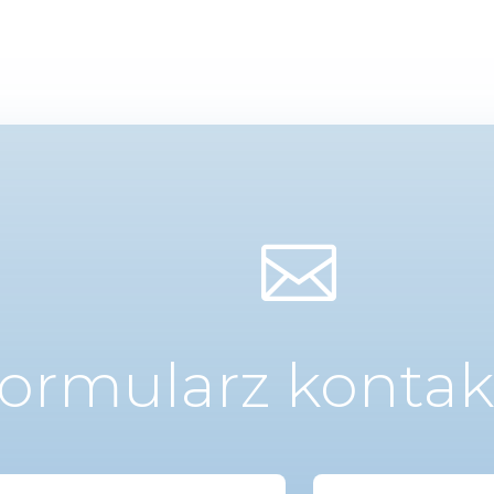

ormularz konta