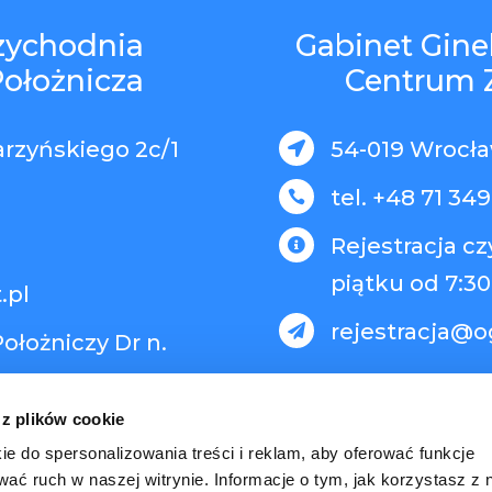
rzychodnia
Gabinet Gine
Położnicza
Centrum 
arzyńskiego 2c/1
54-019 Wrocław

tel. +48 71 349

Rejestracja c

piątku od 7:30
.pl
rejestracja@o

ołożniczy Dr n.
 z plików cookie
ie do spersonalizowania treści i reklam, aby oferować funkcje
wać ruch w naszej witrynie. Informacje o tym, jak korzystasz z 