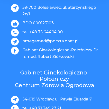
59-700 Bolesławiec, ul. Starzyńskiego

2c/1
BDO 000123103

tel. +48 75 644 14 00

omegamed@poczta.onet.pl

Gabinet Ginekologiczno-Położniczy Dr

n. med. Robert Ziółkowski
Gabinet Ginekologiczno-
Położniczy
Centrum Zdrowia Ogrodowa
54-019 Wrocław, ul. Pawła Eluarda 7

tel. +48 71 349 27 21
