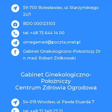
59-700 Bolesławiec, ul. Starzyńskiego

2c/1
BDO 000123103

tel. +48 75 644 14 00

omegamed@poczta.onet.pl

Gabinet Ginekologiczno-Położniczy Dr

n. med. Robert Ziółkowski
Gabinet Ginekologiczno-
Położniczy
Centrum Zdrowia Ogrodowa
54-019 Wrocław, ul. Pawła Eluarda 7

tel. +48 71 349 27 21
