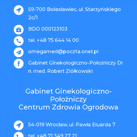
59-700 Bolesławiec, ul. Starzyńskiego

2c/1
BDO 000123103

tel. +48 75 644 14 00

omegamed@poczta.onet.pl

Gabinet Ginekologiczno-Położniczy Dr

n. med. Robert Ziółkowski
Gabinet Ginekologiczno-
Położniczy
Centrum Zdrowia Ogrodowa
54-019 Wrocław, ul. Pawła Eluarda 7

tel. +48 71 349 27 21
