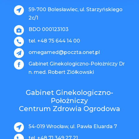
59-700 Bolesławiec, ul. Starzyńskiego

2c/1
BDO 000123103

tel. +48 75 644 14 00

omegamed@poczta.onet.pl

Gabinet Ginekologiczno-Położniczy Dr

n. med. Robert Ziółkowski
Gabinet Ginekologiczno-
Położniczy
Centrum Zdrowia Ogrodowa
54-019 Wrocław, ul. Pawła Eluarda 7

tel. +48 71 349 27 21
