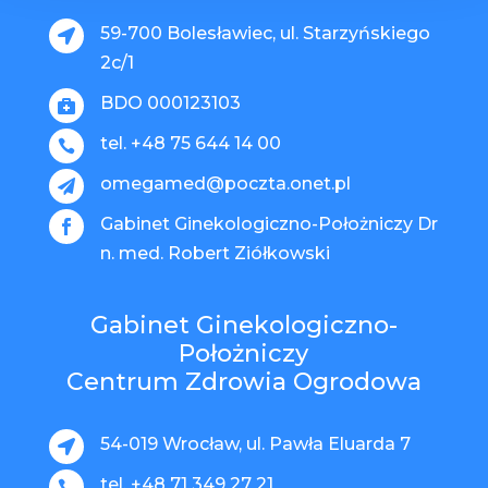
59-700 Bolesławiec, ul. Starzyńskiego

2c/1
BDO 000123103

tel. +48 75 644 14 00

omegamed@poczta.onet.pl

Gabinet Ginekologiczno-Położniczy Dr

n. med. Robert Ziółkowski
Gabinet Ginekologiczno-
Położniczy
Centrum Zdrowia Ogrodowa
54-019 Wrocław, ul. Pawła Eluarda 7

tel. +48 71 349 27 21
