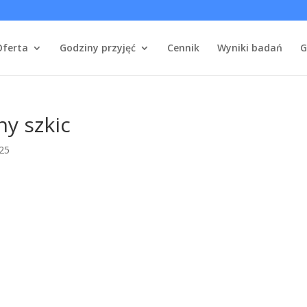
Oferta
Godziny przyjęć
Cennik
Wyniki badań
G
y szkic
025