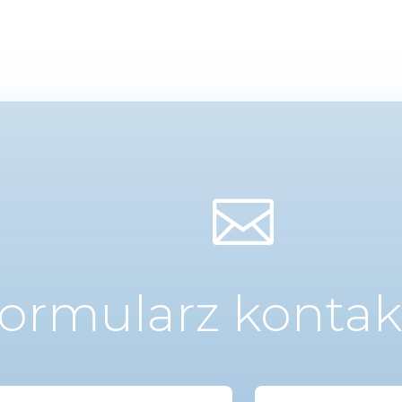

ormularz konta