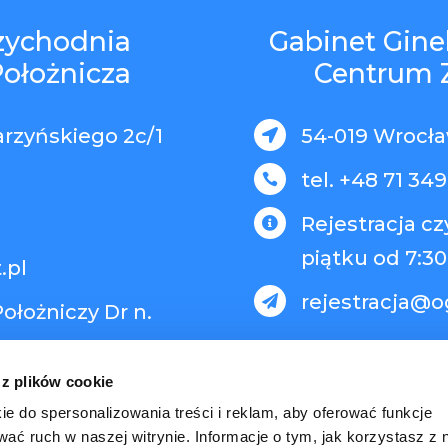
rzychodnia
Gabinet Gine
Położnicza
Centrum 
arzyńskiego 2c/1
54-019 Wrocław

tel. +48 71 349

Rejestracja c

piątku od 7:30
.pl
rejestracja@o

ołożniczy Dr n.
 z plików cookie
ie do spersonalizowania treści i reklam, aby oferować funkcje
wać ruch w naszej witrynie. Informacje o tym, jak korzystasz z 