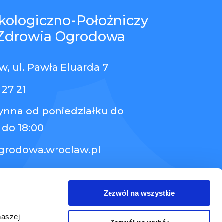
kologiczno-Położniczy
Zdrowia Ogrodowa
, ul. Pawła Eluarda 7
 27 21
zynna od poniedziałku do
 do 18:00
grodowa.wroclaw.pl
Zezwól na wszystkie
naszej