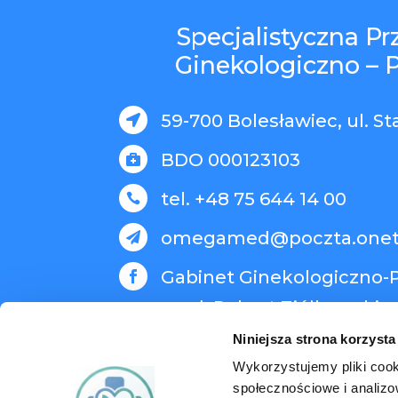
Specjalistyczna P
Ginekologiczno – 
59-700 Bolesławiec, ul. St

BDO 000123103

tel. +48 75 644 14 00

omegamed@poczta.onet

Gabinet Ginekologiczno-P

med. Robert Ziółkowski
Niniejsza strona korzysta
Wykorzystujemy pliki cook
społecznościowe i analizo