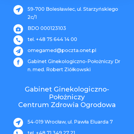
59-700 Bolesławiec, ul. Starzyńskiego

2c/1
BDO 000123103

tel. +48 75 644 14 00

omegamed@poczta.onet.pl

Gabinet Ginekologiczno-Położniczy Dr

n. med. Robert Ziółkowski
Gabinet Ginekologiczno-
Położniczy
Centrum Zdrowia Ogrodowa
54-019 Wrocław, ul. Pawła Eluarda 7

tel. +48 71 349 27 21
