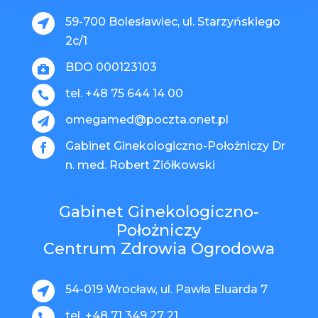
59-700 Bolesławiec, ul. Starzyńskiego

2c/1
BDO 000123103

tel. +48 75 644 14 00

omegamed@poczta.onet.pl

Gabinet Ginekologiczno-Położniczy Dr

n. med. Robert Ziółkowski
Gabinet Ginekologiczno-
Położniczy
Centrum Zdrowia Ogrodowa
54-019 Wrocław, ul. Pawła Eluarda 7

tel. +48 71 349 27 21
