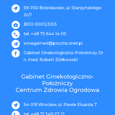
59-700 Bolesławiec, ul. Starzyńskiego

2c/1
BDO 000123103

tel. +48 75 644 14 00

omegamed@poczta.onet.pl

Gabinet Ginekologiczno-Położniczy Dr

n. med. Robert Ziółkowski
Gabinet Ginekologiczno-
Położniczy
Centrum Zdrowia Ogrodowa
54-019 Wrocław, ul. Pawła Eluarda 7

tel. +48 71 349 27 21
