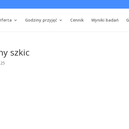
Oferta
Godziny przyjęć
Cennik
Wyniki badań
G
y szkic
025