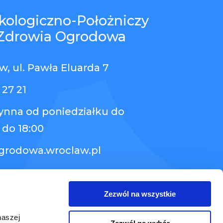
kologiczno-Położniczy
Zdrowia Ogrodowa
, ul. Pawła Eluarda 7
 27 21
zynna od poniedziałku do
 do 18:00
grodowa.wroclaw.pl
Zezwól na wszystkie
naszej