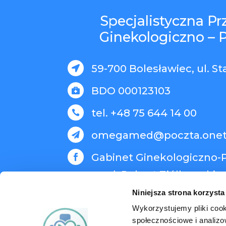
Specjalistyczna P
Ginekologiczno – 
59-700 Bolesławiec, ul. St

BDO 000123103

tel. +48 75 644 14 00

omegamed@poczta.onet

Gabinet Ginekologiczno-P

med. Robert Ziółkowski
Niniejsza strona korzysta
Wykorzystujemy pliki cook
społecznościowe i analizo