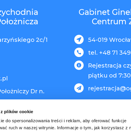
rzychodnia
Gabinet Gine
Położnicza
Centrum 
arzyńskiego 2c/1
54-019 Wrocław

tel. +48 71 349

Rejestracja c

piątku od 7:30
.pl
rejestracja@o

ołożniczy Dr n.
 z plików cookie
ie do spersonalizowania treści i reklam, aby oferować funkcje
wać ruch w naszej witrynie. Informacje o tym, jak korzystasz z 