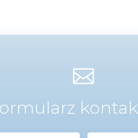

ormularz konta