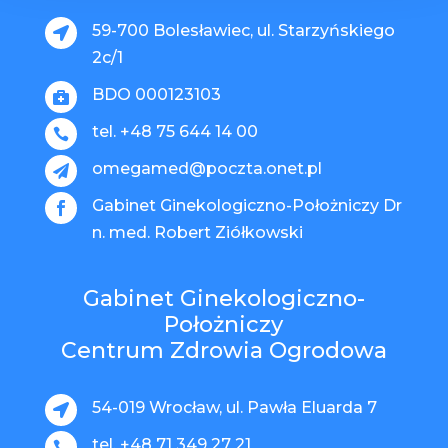
59-700 Bolesławiec, ul. Starzyńskiego

2c/1
BDO 000123103

tel. +48 75 644 14 00

omegamed@poczta.onet.pl

Gabinet Ginekologiczno-Położniczy Dr

n. med. Robert Ziółkowski
Gabinet Ginekologiczno-
Położniczy
Centrum Zdrowia Ogrodowa
54-019 Wrocław, ul. Pawła Eluarda 7

tel. +48 71 349 27 21
