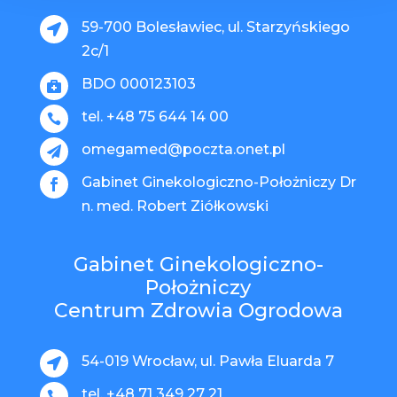
59-700 Bolesławiec, ul. Starzyńskiego

2c/1
BDO 000123103

tel. +48 75 644 14 00

omegamed@poczta.onet.pl

Gabinet Ginekologiczno-Położniczy Dr

n. med. Robert Ziółkowski
Gabinet Ginekologiczno-
Położniczy
Centrum Zdrowia Ogrodowa
54-019 Wrocław, ul. Pawła Eluarda 7

tel. +48 71 349 27 21
