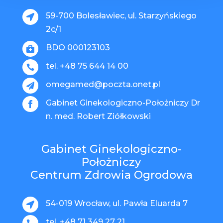
59-700 Bolesławiec, ul. Starzyńskiego

2c/1
BDO 000123103

tel. +48 75 644 14 00

omegamed@poczta.onet.pl

Gabinet Ginekologiczno-Położniczy Dr

n. med. Robert Ziółkowski
Gabinet Ginekologiczno-
Położniczy
Centrum Zdrowia Ogrodowa
54-019 Wrocław, ul. Pawła Eluarda 7

tel. +48 71 349 27 21
