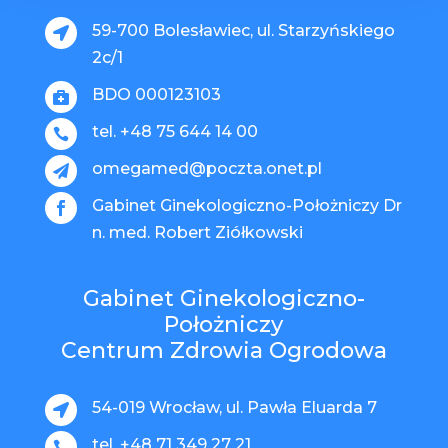
59-700 Bolesławiec, ul. Starzyńskiego

2c/1
BDO 000123103

tel. +48 75 644 14 00

omegamed@poczta.onet.pl

Gabinet Ginekologiczno-Położniczy Dr

n. med. Robert Ziółkowski
Gabinet Ginekologiczno-
Położniczy
Centrum Zdrowia Ogrodowa
54-019 Wrocław, ul. Pawła Eluarda 7

tel. +48 71 349 27 21
