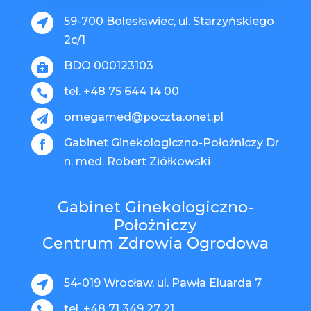
59-700 Bolesławiec, ul. Starzyńskiego

2c/1
BDO 000123103

tel. +48 75 644 14 00

omegamed@poczta.onet.pl

Gabinet Ginekologiczno-Położniczy Dr

n. med. Robert Ziółkowski
Gabinet Ginekologiczno-
Położniczy
Centrum Zdrowia Ogrodowa
54-019 Wrocław, ul. Pawła Eluarda 7

tel. +48 71 349 27 21
