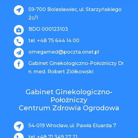
59-700 Bolesławiec, ul. Starzyńskiego

2c/1
BDO 000123103

tel. +48 75 644 14 00

omegamed@poczta.onet.pl

Gabinet Ginekologiczno-Położniczy Dr

n. med. Robert Ziółkowski
Gabinet Ginekologiczno-
Położniczy
Centrum Zdrowia Ogrodowa
54-019 Wrocław, ul. Pawła Eluarda 7

tel. +48 71 349 27 21
