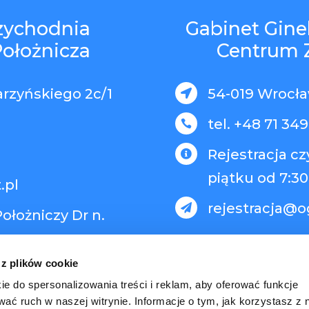
rzychodnia
Gabinet Gine
Położnicza
Centrum 
arzyńskiego 2c/1
54-019 Wrocław

tel. +48 71 349

Rejestracja c

piątku od 7:30
.pl
rejestracja@o

ołożniczy Dr n.
 z plików cookie
ie do spersonalizowania treści i reklam, aby oferować funkcje
wać ruch w naszej witrynie. Informacje o tym, jak korzystasz z 