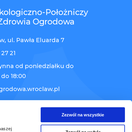
kologiczno-Położniczy
Zdrowia Ogrodowa
, ul. Pawła Eluarda 7
 27 21
zynna od poniedziałku do
 do 18:00
grodowa.wroclaw.pl
Zezwól na wszystkie
naszej