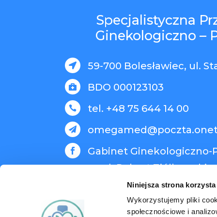
Specjalistyczna P
Ginekologiczno – 
59-700 Bolesławiec, ul. St

BDO 000123103

tel. +48 75 644 14 00

omegamed@poczta.onet

Gabinet Ginekologiczno-P

med. Robert Ziółkowski
Niniejsza strona korzysta
Wykorzystujemy pliki cook
społecznościowe i analizo