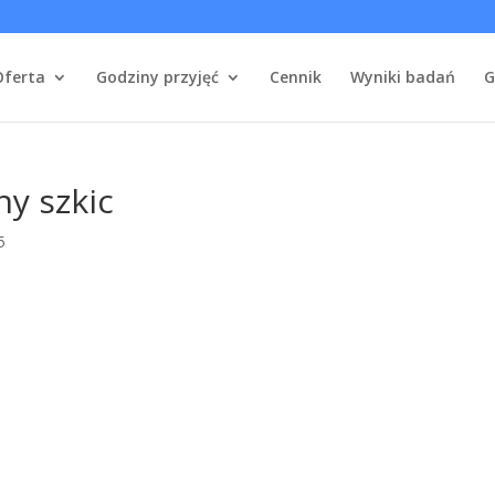
Oferta
Godziny przyjęć
Cennik
Wyniki badań
G
y szkic
5