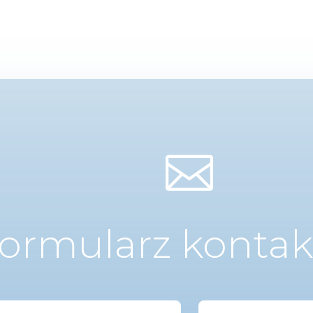

ormularz konta