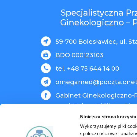
Specjalistyczna P
Ginekologiczno – 
59-700 Bolesławiec, ul. St

BDO 000123103

tel. +48 75 644 14 00

omegamed@poczta.onet

Gabinet Ginekologiczno-P

med. Robert Ziółkowski
Niniejsza strona korzysta
Wykorzystujemy pliki cook
społecznościowe i analizo