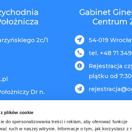
rzychodnia
Gabinet Gine
Położnicza
Centrum 
arzyńskiego 2c/1
54-019 Wrocław

tel. +48 71 349

Rejestracja c

piątku od 7:30
.pl
rejestracja@o

ołożniczy Dr n.
 z plików cookie
ie do spersonalizowania treści i reklam, aby oferować funkcje
wać ruch w naszej witrynie. Informacje o tym, jak korzystasz z 