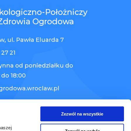
kologiczno-Położniczy
Zdrowia Ogrodowa
, ul. Pawła Eluarda 7
 27 21
zynna od poniedziałku do
 do 18:00
grodowa.wroclaw.pl
Zezwól na wszystkie
naszej