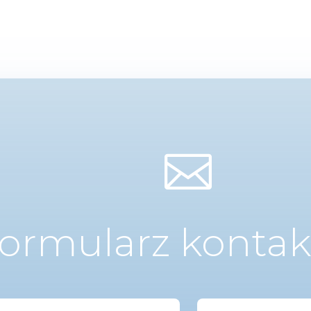

ormularz konta