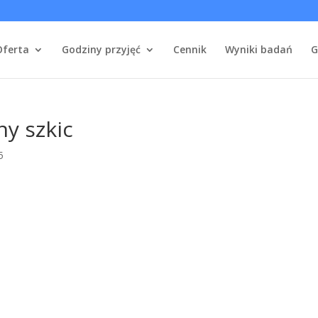
Oferta
Godziny przyjęć
Cennik
Wyniki badań
G
y szkic
5