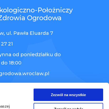
kologiczno-Położniczy
Zdrowia Ogrodowa
, ul. Pawła Eluarda 7
 27 21
zynna od poniedziałku do
 do 18:00
grodowa.wroclaw.pl
Zezwól na wszystkie
naszej