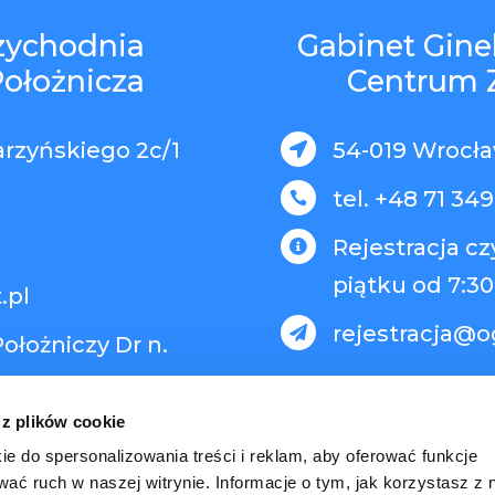
rzychodnia
Gabinet Gine
Położnicza
Centrum 
arzyńskiego 2c/1
54-019 Wrocław

tel. +48 71 349

Rejestracja c

piątku od 7:30
.pl
rejestracja@o

ołożniczy Dr n.
 z plików cookie
ie do spersonalizowania treści i reklam, aby oferować funkcje
wać ruch w naszej witrynie. Informacje o tym, jak korzystasz z 