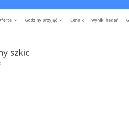
Oferta
Godziny przyjęć
Cennik
Wyniki badań
G
y szkic
5