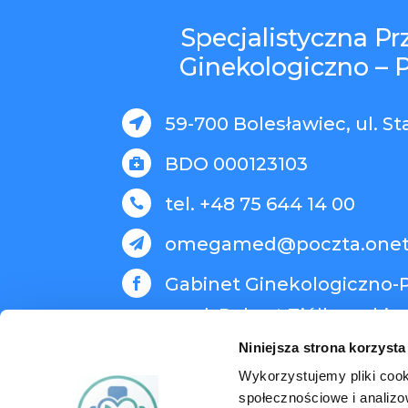
Specjalistyczna P
Ginekologiczno – 
59-700 Bolesławiec, ul. St

BDO 000123103

tel. +48 75 644 14 00

omegamed@poczta.onet

Gabinet Ginekologiczno-P

med. Robert Ziółkowski
Niniejsza strona korzysta
Wykorzystujemy pliki cook
społecznościowe i analizo