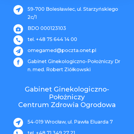
59-700 Bolesławiec, ul. Starzyńskiego

2c/1
BDO 000123103

tel. +48 75 644 14 00

omegamed@poczta.onet.pl

Gabinet Ginekologiczno-Położniczy Dr

n. med. Robert Ziółkowski
Gabinet Ginekologiczno-
Położniczy
Centrum Zdrowia Ogrodowa
54-019 Wrocław, ul. Pawła Eluarda 7

tel. +48 71 349 27 21
