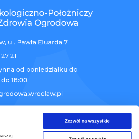
kologiczno-Położniczy
Zdrowia Ogrodowa
, ul. Pawła Eluarda 7
 27 21
zynna od poniedziałku do
 do 18:00
grodowa.wroclaw.pl
Zezwól na wszystkie
naszej