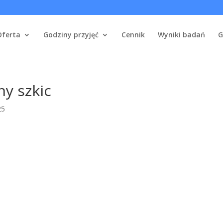
Oferta
Godziny przyjęć
Cennik
Wyniki badań
G
y szkic
25