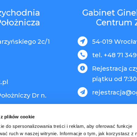
rzychodnia
Gabinet Gine
Położnicza
Centrum 
arzyńskiego 2c/1
54-019 Wrocław

tel. +48 71 349

Rejestracja c

piątku od 7:30
.pl
rejestracja@o

ołożniczy Dr n.
 z plików cookie
ie do spersonalizowania treści i reklam, aby oferować funkcje
wać ruch w naszej witrynie. Informacje o tym, jak korzystasz z 