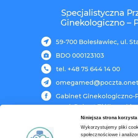
Specjalistyczna P
Ginekologiczno – 
59-700 Bolesławiec, ul. St

BDO 000123103

tel. +48 75 644 14 00

omegamed@poczta.onet

Gabinet Ginekologiczno-P

med. Robert Ziółkowski
Niniejsza strona korzysta
Wykorzystujemy pliki cook
społecznościowe i analizo