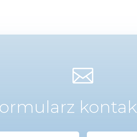

ormularz konta