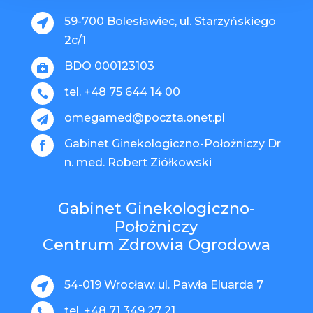
59-700 Bolesławiec, ul. Starzyńskiego

2c/1
BDO 000123103

tel. +48 75 644 14 00

omegamed@poczta.onet.pl

Gabinet Ginekologiczno-Położniczy Dr

n. med. Robert Ziółkowski
Gabinet Ginekologiczno-
Położniczy
Centrum Zdrowia Ogrodowa
54-019 Wrocław, ul. Pawła Eluarda 7

tel. +48 71 349 27 21
