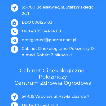
59-700 Bolesławiec, ul. Starzyńskiego

2c/1
BDO 000123103

tel. +48 75 644 14 00

omegamed@poczta.onet.pl

Gabinet Ginekologiczno-Położniczy Dr

n. med. Robert Ziółkowski
Gabinet Ginekologiczno-
Położniczy
Centrum Zdrowia Ogrodowa
54-019 Wrocław, ul. Pawła Eluarda 7

tel. +48 71 349 27 21
